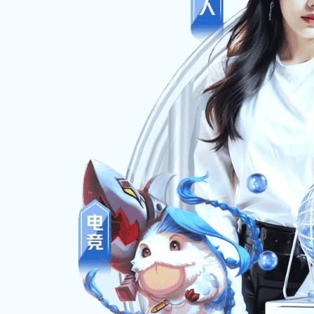
共
10
个结果
默认排序
发布时间
热门关键词：
333体育
产品信息
产品信息分类：
全部
333体育:铸铁平台 铸铁类检测量具333体育
花岗石平
仪器 仪表 检具 测量工具333体育
333体育:仪器 仪表 检具 测量工具333体育
333体育:阻尼减震
钢制V型架
半径规
333体育:环保除尘器及配件333体育
333体育:表面粗糙度比较样块
333体育:玻璃气浮平台加工定
制