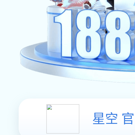
333体育:环保除尘器及配件333体育
333体育
产品信息
333体育:仪器 仪表 检具 测量工具333体育
定制T型槽平台 定制V型架
333体育:铸铁平台 铸铁类检测量具333体育
3
产品信息
333体育:仪器 仪表 检具 测量工具333体育
3
2019-11-09
网站333体育
产品信息
333体育 动态
详细说明
联系333体育