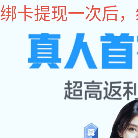
333体育
您好，欢迎光临333体育量具仪器有限公司！