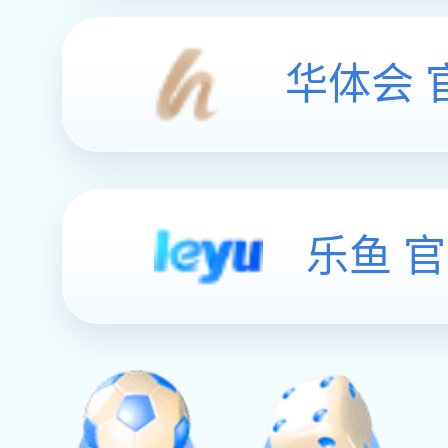
-240，经过两次人工
充分发挥想象力，几
线平台(平板)规格：
处理（人工退火600°-
乎可达到任何专用夹
石类检测量具333体育
200×200-
-700°和自然时效2--3
具同样的定位和夹紧
3000×8000mm(特殊规
年）使该产品的精度
功能。拼装快速，装
格可按用户图纸订做
稳定，耐磨性能好。
拆方便；工作台面可
或双方商定生产加
检验平台用途：适用
以根据工件形状、大
333体育:地轨 铸件 构件
工。)划线平台(平板)
于各种检验、检测工
小进行拼装组合。台
精度：按 标准计量
作，精度测量用的基
面上的刻度和模块尺
检定规程执行，分别
333体育
准平面用于机床机械
寸的设计，使操作工
为0、1、2、3四个等
检验测量基准，检
人不用量具就可以根
级。划线平台用途：
查，并作精密零件的
据工件尺寸迅速搭出
适用于各种检验工
尺寸精度或行为偏
所需要的工装。3、高
仪器 仪表 检具 测量工具
作，精密测量用的基
差，并作精密划线，
精度：工作台面和各
准平面;用于机床机械
在机械制造中也是不
种功能模块上每隔50
检验测量基准;检查零
333体育
可缺少的基本工具。
或100mm配套的D16
件的尺寸精度或形为
检测平台的平面度可
或D28的圆孔，任意
偏差，并作紧密划
分为：①A :其平面
孔的孔间距尺寸公差
线，在机械制造中也
度(μm)= 1+1.6D2 (D为
小于0.02mm，这种精
是不可缺少的基本工
333体育:阻尼减震器 机床
平台对角线长或直径),
度将会反映在用户所
具。划线平台表面质
用于高度精密 之测定
加工的产品中。所
量检验：用涂色法检
之用, 常用于实验室。
配件333体育
以，也有用户将此工
验。0级1级平板在每