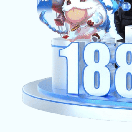
333体育:环保除尘器及配件333体育
333体育
产品信息
333体育:铸铁平台 铸铁类检测量具333
T型槽平台
333体育:铸铁平台 铸铁类检测量具333
产品信息
333体育:仪器 仪表 检具 测量工具333
2019-11-09
网站333体育
产品信息
333体育 动态
详细说明
联系333体育
T
型槽平台
技术参数：