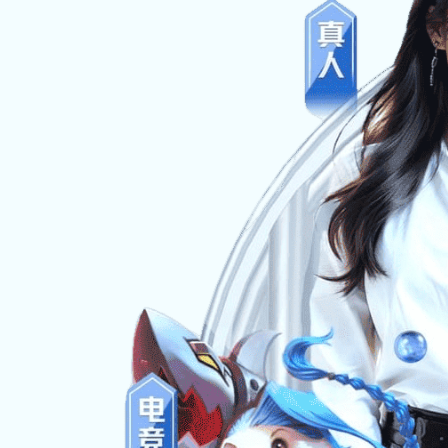
铸铁平台 铸铁类检测量具333体育
花岗石平台 大理石类检测量具333体育
333体育:地轨 铸件 构件333体育
333体育:仪器 仪表 检具 测量工具333体育
333体育:阻尼减震器 机床配件333体育
333体育:工具 防爆工具333体育