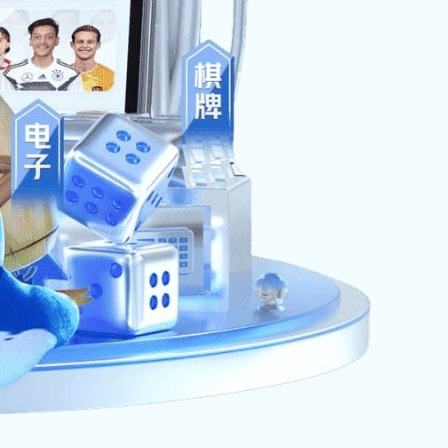
 构件333体育
工具333体育
333体育:环保除尘器及配件333体育